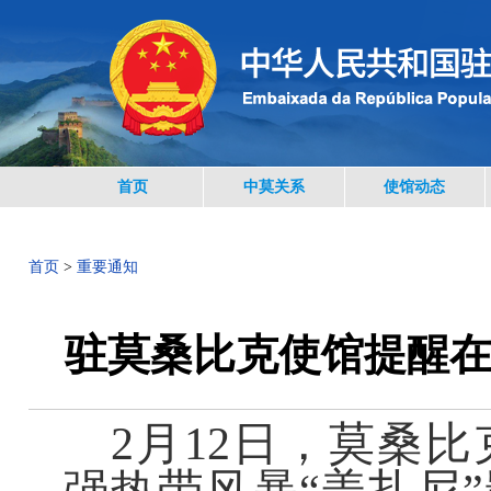
首页
中莫关系
使馆动态
首页
>
重要通知
驻莫桑比克使馆提醒
2月12日，莫桑