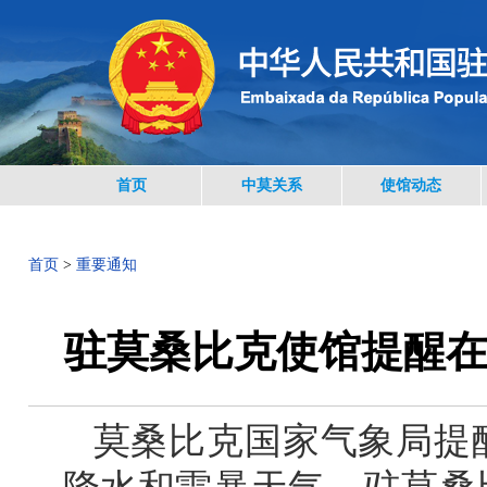
首页
中莫关系
使馆动态
首页
>
重要通知
驻莫桑比克使馆提醒
莫桑比克国家气象局提醒