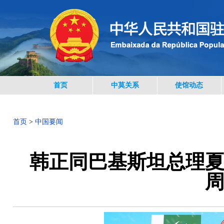
首页
中莫关系
使馆动态
首页
>
中国要闻
韩正同巴基斯坦总理夏