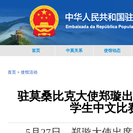
首页
中莫关系
使馆动态
首页
>
使馆活动
驻莫桑比克大使郑璇出
学生中文比
5月27日，郑璇大使出