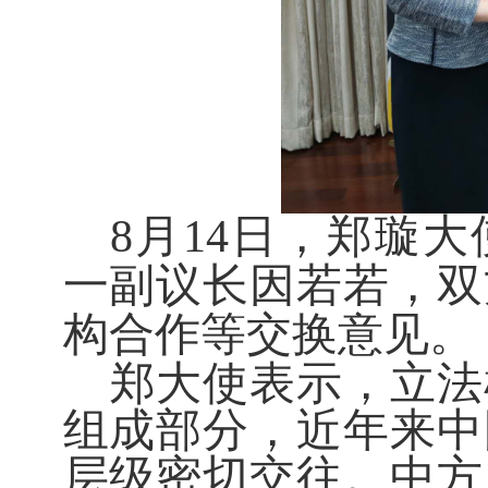
8
月
1
4
日，郑璇大
一副
议长
因若若
，双
构
合作
等交换意见。
郑大使表示，立法
组成部分
，近年来中
层级密切交往。
中方