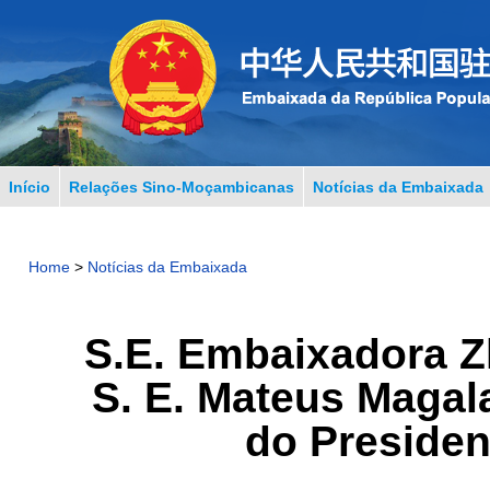
Início
Relações Sino-Moçambicanas
Notícias da Embaixada
Home
>
Notícias da Embaixada
S.E. Embaixadora 
S. E. Mateus Magal
do Preside