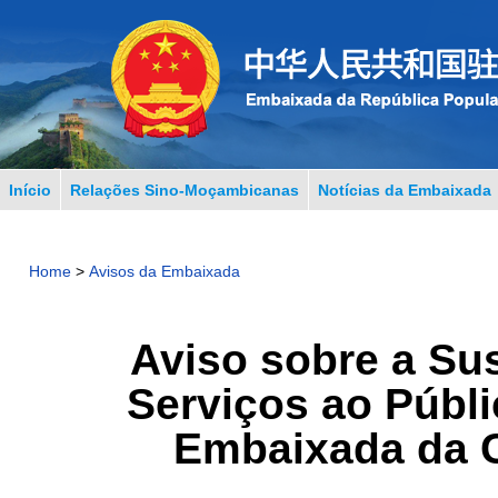
Início
Relações Sino-Moçambicanas
Notícias da Embaixada
Home
>
Avisos da Embaixada
Aviso sobre a Su
Serviços ao Públ
Embaixada da 