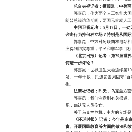
总台央视记者：据报道，中美两
郭嘉昆：作为两个人工智能大国
朗普总统访华期间，两国元首就人工
中阿卫视记者：5月17日，一
袭击行为持何种立场？特别是从国际
郭嘉昆：中方对阿联酋核电站相
应得到切实尊重，平民和非军事目标
《北京日报》记者：第79届世
何进一步评论？
郭嘉昆：世界卫生大会连续第1
疑。十年十败，民进党当局固守“台
抱。
法新社记者：昨天，乌克兰方面
郭嘉昆：我们注意到有关报道。
系，确认无人员伤亡。
关于乌克兰危机，中方的立场是
《环球时报》记者：今年是东京
责、开展国民教育等方面的做法和效