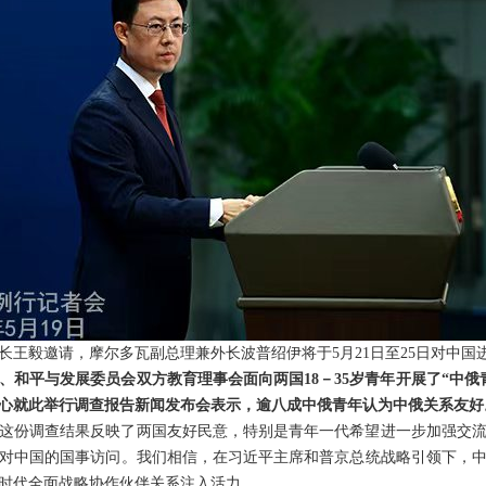
长王毅邀请，摩尔多瓦副总理兼外长波普绍伊将于5月21日至25日对中国
、和平与发展委员会双方教育理事会面向两国18－35岁青年开展了“中俄
心就此举行调查报告新闻发布会表示，逾八成中俄青年认为中俄关系友好
这份调查结果反映了两国友好民意，特别是青年一代希望进一步加强交
对中国的国事访问。我们相信，在习近平主席和普京总统战略引领下，
时代全面战略协作伙伴关系注入活力。