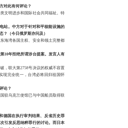
方对此有何评论？
人类文明进步和国际社会共同福祉。特
变电站。中方对于针对和平核能设施的
态？（今日俄罗斯亦问及）
中东海湾各国主权、安全和领土完整都
第10年拒绝所谓涉台提案。发言人有
，联大第2758号决议的权威不容置
将实现完全统一，台湾必将回归祖国怀
评论？
中国驻乌克兰使馆已与中国船员取得联
本和德国在执行审判结果、反省历史罪
再次引发反思纳粹罪行的讨论。而日本