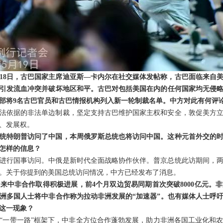
18日，古巴国家主席迪亚斯—卡内尔在社交媒体发帖称，古巴面临来自
引发流血冲突并破坏地区和平。古巴对包括美国在内的任何国家均无侵
部将9名古巴官员和古巴情报机构列入新一轮制裁名单。中方对此有何评
法依据的非法单边制裁，坚定支持古巴维护国家主权和安全，敦促美方
、发展权。
统特朗普访问了中国，本周俄罗斯总统也将访问中国。这种元首外交的
怎样的信息？
进行国事访问。中俄是新时代全面战略协作伙伴。普京总统此访期间，
。关于你提到的美国总统访问情况，中方已经发布了消息。
来中非合作取得积极进展，前4个月双边贸易同期首次突破8000亿元。
洲多国人士将中非合作称为拉动非洲发展的“加速器”。也有媒体人士呼
这一现象？
“一带一路”框架下，中非全方位合作蓬勃发展，助力非洲各国工业化和