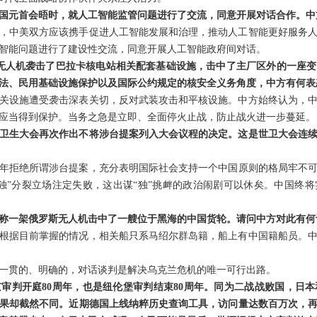
国元首会晤时，就人工智能监管问题进行了交流，同意开展对话合作。中
，中美双方应该携手促进人工智能发展和治理，推动人工智能更好服务
智能问题进行了建设性交流，同意开展人工智能政府间对话。
架无人机袭击了巴拉卡核电站相关配套基础设施，击中了主厂区外的一座
法、民用基础设施保护以及国际公约规定的核安全义务角度，中方有何表
关设施遭受袭击深表关切，反对武装攻击和平核设施。中方始终认为，
应当得到保护。当务之急是立即、全面停火止战，防止战火进一步蔓延。
界卫生大会再次作出不将涉台提案列入大会议程的决定。这是世卫大会连续
0年拒绝所谓涉台提案，充分表明国际社会支持一个中国原则的格局牢不可破
独”分裂立场注定失败，这出谋“独”挑衅的政治闹剧可以休矣。中国终
称一架俄罗斯无人机击中了一艘位于黑海的中国货轮。请问中方对此有何
根据目前掌握的情况，相关船只系马绍尔群岛籍，船上有中国籍船员。
一贯的、明确的，对话谈判是解决乌克兰危机的唯一可行出路。
审判开庭80周年，也是纽伦堡审判结束80周年。同为二战战败国，日
果却截然不同。近期德国上线纳粹历史查询工具，访问量达数百万次，