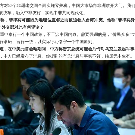
中方对53个非洲建交国全面实施零关税，中国大市场向非洲敞开大门。我
发展快车，融入中非友好，实现中非共同现代化。
称，菲律宾可能因为地理位置邻近而被迫卷入台海冲突。他称“菲律宾
”外交部对此有何评论？
重申奉行一个中国政策，不干涉中国内政。需要强调的是，“侨民众多”“
行承诺、言行一致，以实际行动恪守一个中国原则。
道，在中美元首会晤期间，中方称普京总统可能会后悔对乌克兰发起军事
，中方已经发布了消息。你提到的有关消息与事实不符，纯属无中生有。