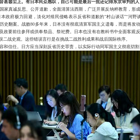
音甚嚣尘上。有日本民众感叹，自己可能是最后一批还记得东京审判的人
国家真诚反思、公开道歉，全面清算法西斯，广泛开展反纳粹教育，形
本政府极力回避，淡化对殖民侵略表示反省和道歉的“村山谈话”“河野
历史翻案。战败80多年来，日本没有彻底清算军国主义遗毒，而是将发
相及政要前往参拜或供奉祭品、祭祀费。日本也没有在教科书中全面客观
错误二战史观。这些错误言行是在挑战二战胜利成果和战后国际秩序。
容和信任。日方应当深刻反省历史罪责，以实际行动同军国主义彻底切割