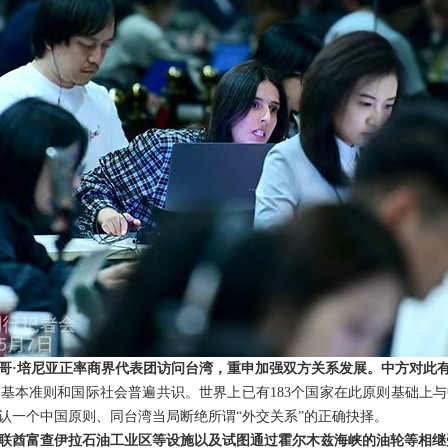
哥·培尼亚正率商界代表团访问台湾，重申加强双方关系发展。中方对此
基本准则和国际社会普遍共识。世界上已有183个国家在此原则基础上
认一个中国原则、同台湾当局断绝所谓“外交关系”的正确抉择。
联酋富查伊拉石油工业区等设施以及试图通过霍尔木兹海峡的油轮等相继