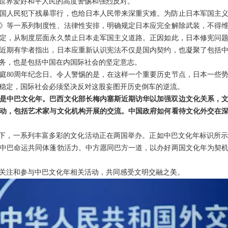
世界爱好和平人民的高度警惕和强烈反对。
国人民犯下残暴罪行，也给日本人民带来深重灾难。为防止日本军国主
》等一系列制度性、法律性安排，明确规定日本应完全解除武装，不得
定，从制度层面永久禁止日本走军国主义道路。正因如此，日本修宪问
近期有学者指出，日本应重新认识宪法不仅是国内契约，也凝聚了包括
务，也是包括中国在内国际社会的坚定意志。
开庭80周年纪念日。令人警惕的是，在这样一个重要历史节点，日本一些
稳定，国际社会必须坚决反对这股妄图开历史倒车的逆流。
是中巴文化年。巴西文化部长梅内塞斯近期访华以加强双边文化关系，
动，包括艺术家与文化机构开展的交流。中国政府如何看待文化外交在
”框架下，一系列丰富多彩的文化活动正在两国举办。正如中巴文化年标识所
中巴命运共同体蓬勃活力。中方愿同巴方一道，以办好两国文化年为契
关注和参与中巴文化年相关活动，共同感受文明交融之美。