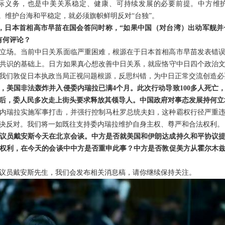
际义务，也是中美关系稳定、健康、可持续发展的必要前提。中方维
。维护台海和平稳定，就必须旗帜鲜明反对“台独”。
日，日本首相高市早苗在国会答问时称，“如果中国（对台湾）出动军舰
有何评论？
立场。当前中日关系面临严重困难，根源在于日本首相高市早苗发表错
共识的基础上。日方如果真心想改善中日关系，就应恪守中日四个政治
我们敦促日本执政当局正视问题根源，反思纠错，为中日正常交流创造必
，美国非法轰炸并入侵委内瑞拉已满4个月。此次行动导致100多人死亡
后，委人民多次走上街头要求释放其领导人。中国政府对事态发展持何立
内瑞拉实施军事打击，并强行控制马杜罗总统夫妇，这种霸权行径严重
决反对。我们将一如既往支持委内瑞拉维护自身主权、尊严和合法权利。
议员戴安斯今天在北京会谈。中方是否就美国和伊朗达成持久和平协议
权利，在今天的会谈中中方是否重申此事？中方是否敦促美方从霍尔木
议员戴安斯先生，我们会发布相关消息稿，请你继续保持关注。