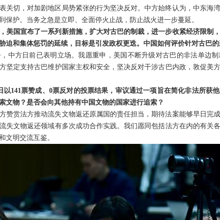
表关切，对加剧地区局势紧张的行为坚决反对。中方始终认为，中东海
到保护。当务之急是立即、全面停火止战，防止战火进一步蔓延。
，美国宣布了一系列新措施，扩大对古巴的制裁，进一步收紧经济限制
胁迫和集体惩罚的延续，目标是引发政权更迭。中国如何评价针对古巴的
令，中方日前已表明立场。我愿重申，美国不断升级对古巴的非法单边制
方坚定支持古巴维护国家主权和安全，坚决反对干涉古巴内政，敦促美
日以141票赞成、0票反对的投票结果，审议通过一项旨在简化非法所获
索文物？是否会向其他持有中国文物的国家进行追索？
方赞赏法方推动流失文物返还原属国的责任担当，期待法案能够早日完
流失文物返还领域有多次成功合作实践。我们愿同包括法方在内的有关
和文明交流互鉴。