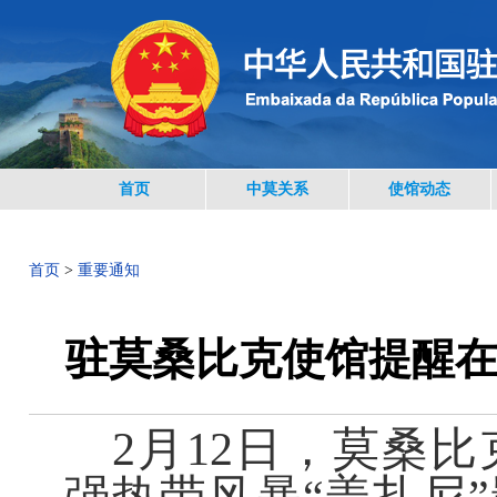
首页
中莫关系
使馆动态
首页
>
重要通知
驻莫桑比克使馆提醒
2月12日，莫桑