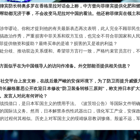
律宾防长特奥多罗在香格里拉对话会上称，中方曾向菲律宾提供化肥和
帮助都无济于事，不会改变马尼拉对中国的看法。他还称菲律宾在领土
涉华谬论。你刚才提到他的有关最新表态再次表明，此人完全不顾菲民
搞政治作秀，严重损害中菲关系和双方互信，也完全不符合菲国家和人
菲提供物资和援助？最终买单的是谁？损害的又是谁的利益？
处分歧、推动双边关系缓和。希望菲方言行一致，严格约束官员言行，
方面似乎在为中国领导人的访问作准备。外交部能否提供相关信息？
社交平台上发文称，在战后最严峻的安保环境下，为了防卫而提升威慑
防长赫格塞思公开欢迎日本修改“防卫装备转移三原则”，称支持日本扩
。发言人对此有何评论？
战找借口，是日本军国主义的惯用手法。《波茨坦公告》等国际文件明
的国际法义务。然而，日本解禁杀伤性武器出口，强化军工产业，安保
的过程何其相似。历史上对军国主义的绥靖纵容教训惨痛。殷鉴不远，军