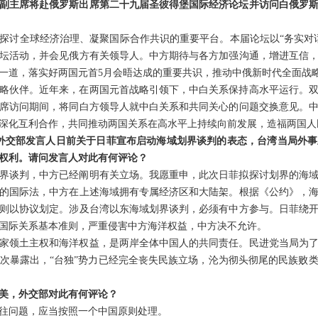
副主席将赴俄罗斯出席第二十九届圣彼得堡国际经济论坛并访问白俄罗
探讨全球经济治理、凝聚国际合作共识的重要平台。本届论坛以“务实对
坛活动，并会见俄方有关领导人。中方期待与各方加强沟通，增进互信
一道，落实好两国元首5月会晤达成的重要共识，推动中俄新时代全面战
略伙伴。近年来，在两国元首战略引领下，中白关系保持高水平运行。
席访问期间，将同白方领导人就中白关系和共同关心的问题交换意见。
深化互利合作，共同推动两国关系在高水平上持续向前发展，造福两国人
对外交部发言人日前关于日菲宣布启动海域划界谈判的表态，台湾当局外
权利。请问发言人对此有何评论？
界谈判，中方已经阐明有关立场。我愿重申，此次日菲拟探讨划界的海
的国际法，中方在上述海域拥有专属经济区和大陆架。根据《公约》，
则以协议划定。涉及台湾以东海域划界谈判，必须有中方参与。日菲绕
国际关系基本准则，严重侵害中方海洋权益，中方决不允许。
家领土主权和海洋权益，是两岸全体中国人的共同责任。民进党当局为
次暴露出，“台独”势力已经完全丧失民族立场，沦为彻头彻尾的民族败
美，外交部对此有何评论？
往问题，应当按照一个中国原则处理。