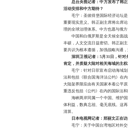
总台央视记者：中方发布了韩正
活动安排和中方期待？
毛宁：圣彼得堡国际经济论坛是
重要现实意义。韩正副主席将出席论
理的全球治理体系。中方也愿与俄方
中国和白俄罗斯是全天候全面战
丰硕，人文交流日益密切。韩正副主
要共识为根本遵循，加强战略沟通，
深圳卫视记者：5月31日，针
肯定，并质疑大陆对相关海域的主权
毛宁：针对日菲宣布启动海域划
法和包括《联合国海洋法公约》在内
大陆架界限应由有关国家本着公平原
重违反包括《公约》在内的国际法和
海峡两岸同属一个中国。维护国
体利益，数典忘祖、毫无底线。这再
清算。
日本电视网记者：郑丽文正在访
毛宁：关于中国台湾地区对外交