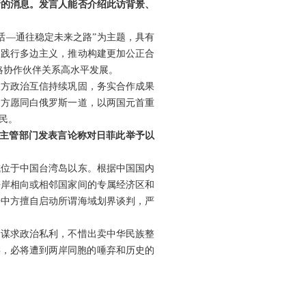
斯的消息。发言人能否介绍此访背景、
话—通往稳定未来之路”为主题，具有
，践行多边主义，推动构建更加公正合
略协作伙伴关系高水平发展。
双方政治互信持续巩固，务实合作成果
中方愿同白俄罗斯一道，以两国元首重
民。
事主管部门发表言论称对日菲此举予以
域位于中国台湾岛以东。根据中国国内
海岸相向或相邻国家间的专属经济区和
开中方擅自启动所谓海域划界谈判，严
了谋求政治私利，不惜出卖中华民族整
类，必将遭到两岸同胞的唾弃和历史的